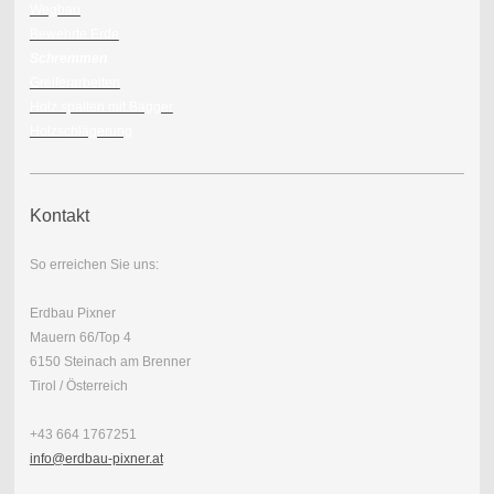
Wegbau
Bewehrte Erde
Schremmen
Greiferarbeiten
Holz spalten mit Bagger
Holzschlägerung
Kontakt
So erreichen Sie uns:
Erdbau Pixner
Mauern 66/Top 4
6150 Steinach am Brenner
Tirol / Österreich
+43 664 1767251
info@erdbau-pixner.at