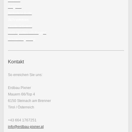
Aushub
Wegbau
Bewehrte Erde
Schremmen
Greiferarbeiten
Holz spalten mit Bagger
Holzschlägerung
Kontakt
So erreichen Sie uns:
Erdbau Pixner
Mauern 66/Top 4
6150 Steinach am Brenner
Tirol / Österreich
+43 664 1767251
info@erdbau-pixner.at